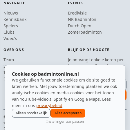
NAVIGATIE
EVENTS
Nieuws
Eredivisie
Kennisbank
NK Badminton
Spelers
Dutch Open
Clubs
Zomerbadminton
Video's
OVER ONS
BLIJF OP DE HOOGTE
Team
Je ontvangt enkele keren per
Supporters
jaar een e-mail met het
Tip de redactie
laatste badmintonnieuws.
Cookies op badmintonline.nl
Contact
We gebruiken functionele cookies om de site goed te
E-mailadres
laten werken. Met jouw toestemming plaatsen we ook
analytische cookies en media-cookies voor het tonen
aanmelden
van YouTube-video's, Spotify en Google Maps. Lees
meer in ons
privacybeleid
.
Alleen noodzakelijk
Alles accepteren
© 2010–2026 badmintonline.nl · voor de spelers die altijd 'nog één potje'
Instellingen aanpassen
willen
nieuws
spelers
ranglijst
zomer
menu
privacy
disclaimer
versie
cookies