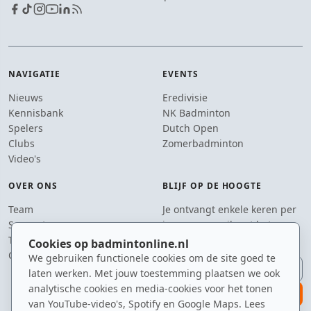
NAVIGATIE
EVENTS
Nieuws
Eredivisie
Kennisbank
NK Badminton
Spelers
Dutch Open
Clubs
Zomerbadminton
Video's
OVER ONS
BLIJF OP DE HOOGTE
Team
Je ontvangt enkele keren per
Supporters
jaar een e-mail met het
Tip de redactie
laatste badmintonnieuws.
Cookies op badmintonline.nl
Contact
We gebruiken functionele cookies om de site goed te
E-mailadres
laten werken. Met jouw toestemming plaatsen we ook
analytische cookies en media-cookies voor het tonen
aanmelden
van YouTube-video's, Spotify en Google Maps. Lees