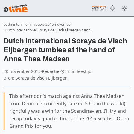
badmintonline.nl
nieuws
2015
november
Dutch international Soraya de Visch Eijbergen tumb…
Dutch international Soraya de Visch
Eijbergen tumbles at the hand of
Anna Thea Madsen
20 november 2015
·
Redactie
·
2 min leestijd
·
Bron:
Soraya de Visch Eijbergen
This afternoon's match against Anna Thea Madsen
from Denmark (currently ranked 53rd in the world)
rightfully was a win for the Scandinavian. I'll try and
recap today's quarter final at the 2015 Scottish Open
Grand Prix for you.