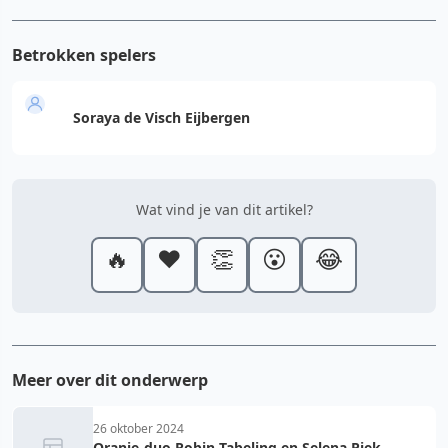
Betrokken spelers
Soraya de Visch Eijbergen
Wat vind je van dit artikel?
🔥
❤️
👏
😮
😂
Meer over dit onderwerp
26 oktober 2024
Oranje-duo Robin Tabeling en Selena Piek