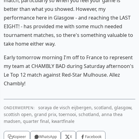
match, particularly so when you feel your game is
better than what you showed. However, my
performance here in Glasgow - and reaching the LAST
EIGHT! - has provided me with some much needed
tournament matches, so there's something valuable to
take home either way.
Early tomorrow morning I'm off to France to represent
my team at CHAMBLY BAD during Saturday afternoon's
Le Top 12 match against Red-Star Mulhouse. Allez
Chambly!
soraya de visch eijbergen, scotland, glasgow,
ONDERWERPEN:
scottish open, grand prix, toernooi, schotland, anna thea
madsen, quarter final, kwartfinale
Kopieer
WhatsApp
X
Facebook