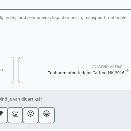
16, finale, landskampioenschap, den bosch, maaspoort, nationale
VOLGEND ARTIKEL
on
Topbadminton tijdens Carlton NK 2016
ind je van dit artikel?
️
👏
😮
😂