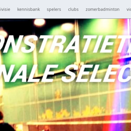
ivisie
kennisbank
spelers
clubs
zomerbadminton
vi