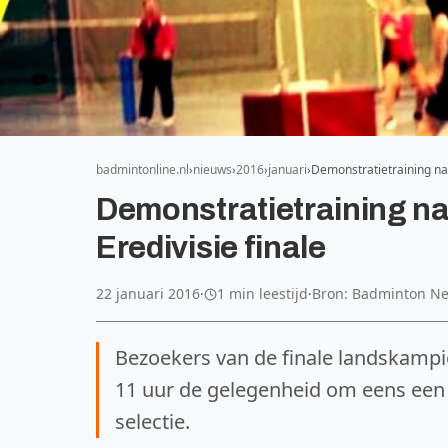
badmintonline.nl
nieuws
2016
januari
Demonstratietraining nat
Demonstratietraining nat
Eredivisie finale
22 januari 2016
·
1 min leestijd
·
Bron: Badminton N
Bezoekers van de finale landskampi
11 uur de gelegenheid om eens een sh
selectie.