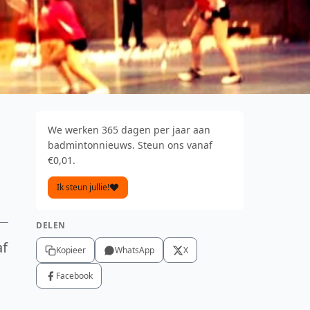
We werken 365 dagen per jaar aan
badmintonnieuws. Steun ons vanaf
€0,01.
Ik steun jullie!
DELEN
af
Kopieer
WhatsApp
X
Facebook