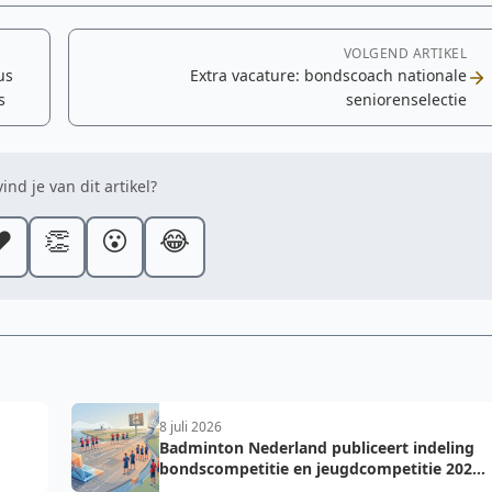
VOLGEND ARTIKEL
us
Extra vacature: bondscoach nationale
s
seniorenselectie
ind je van dit artikel?
️
👏
😮
😂
8 juli 2026
Badminton Nederland publiceert indeling
bondscompetitie en jeugdcompetitie 2026-
2027: voorkom fouten bij teamopgave