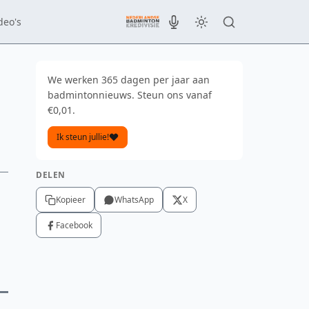
deo's
We werken 365 dagen per jaar aan
badmintonnieuws. Steun ons vanaf
€0,01.
Ik steun jullie!
DELEN
Kopieer
WhatsApp
X
Facebook