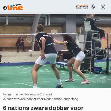
badmintonline.nl
nieuws
2017
april
6 nations zware dobber voor Nederlandse jeugdploeg…
6 nations zware dobber voor