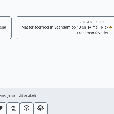
VOLGEND ARTIKEL
lena
Master-toernooi in Veendam op 13 en 14 mei: Nick
Fransman favoriet
ind je van dit artikel?
️
👏
😮
😂