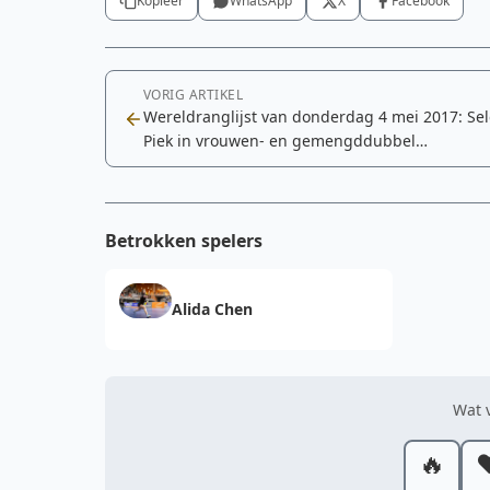
Kopieer
WhatsApp
X
Facebook
VORIG ARTIKEL
Wereldranglijst van donderdag 4 mei 2017: Se
Piek in vrouwen- en gemengddubbel
voorbijgestreefd
Betrokken spelers
Alida Chen
Wat v
🔥
❤