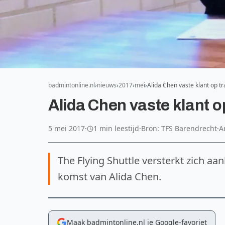
badmintonline.nl
nieuws
2017
mei
Alida Chen vaste klant op t
Alida Chen vaste klant 
5 mei 2017
·
1 min leestijd
·
Bron: TFS Barendrecht
·
A
The Flying Shuttle versterkt zich a
komst van Alida Chen.
Maak badmintonline.nl je Google-favoriet