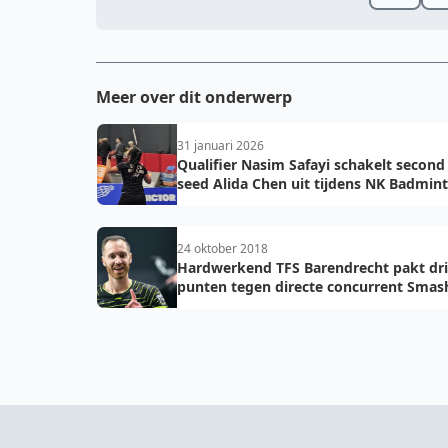
Meer over dit onderwerp
31 januari 2026
Qualifier Nasim Safayi schakelt second
seed Alida Chen uit tijdens NK Badmin
2026
24 oktober 2018
Hardwerkend TFS Barendrecht pakt dr
punten tegen directe concurrent Smas