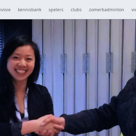
ivisie
kennisbank
spelers
clubs
zomerbadminton
vi