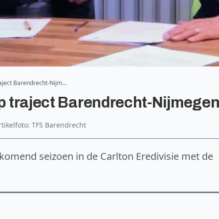
raject Barendrecht-Nijm…
op traject Barendrecht-Nijmege
rtikelfoto: TFS Barendrecht
ankomend seizoen in de Carlton Eredivisie met de