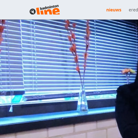
nieuws
ered