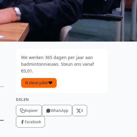
We werken 365 dagen per jaar aan
n
badmintonnieuws. Steun ons vanaf
€0,01.
Ik steun jullie!
DELEN
Kopieer
WhatsApp
X
Facebook