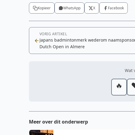
Kopieer
WhatsApp
X
Facebook
VORIG ARTIKEL
Japans badmintonmerk wederom naamsponso
Dutch Open in Almere
Wat v
🔥
❤
Meer over dit onderwerp