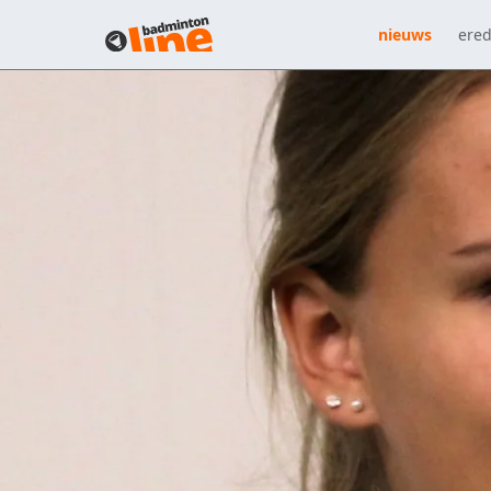
nieuws
ered