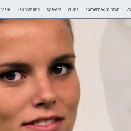
ivisie
kennisbank
spelers
clubs
zomerbadminton
vi