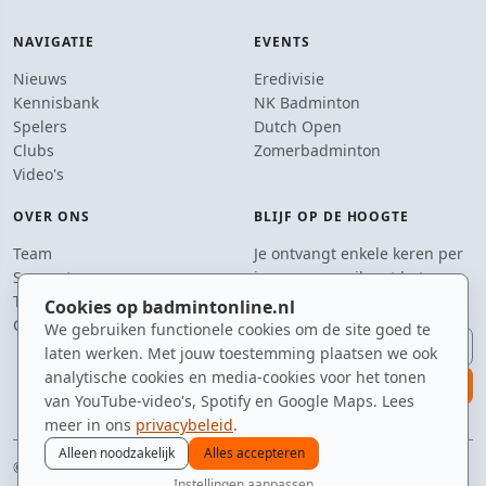
NAVIGATIE
EVENTS
Nieuws
Eredivisie
Kennisbank
NK Badminton
Spelers
Dutch Open
Clubs
Zomerbadminton
Video's
OVER ONS
BLIJF OP DE HOOGTE
Team
Je ontvangt enkele keren per
Supporters
jaar een e-mail met het
Tip de redactie
laatste badmintonnieuws.
Cookies op badmintonline.nl
Contact
We gebruiken functionele cookies om de site goed te
E-mailadres
laten werken. Met jouw toestemming plaatsen we ook
analytische cookies en media-cookies voor het tonen
aanmelden
van YouTube-video's, Spotify en Google Maps. Lees
meer in ons
privacybeleid
.
Alleen noodzakelijk
Alles accepteren
© 2010–2026 badmintonline.nl · voor de spelers die altijd 'nog één potje'
Instellingen aanpassen