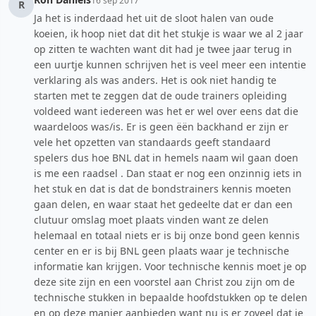
16 sep 2017
R
Ja het is inderdaad het uit de sloot halen van oude
koeien, ik hoop niet dat dit het stukje is waar we al 2 jaar
op zitten te wachten want dit had je twee jaar terug in
een uurtje kunnen schrijven het is veel meer een intentie
verklaring als was anders. Het is ook niet handig te
starten met te zeggen dat de oude trainers opleiding
voldeed want iedereen was het er wel over eens dat die
waardeloos was/is. Er is geen ëën backhand er zijn er
vele het opzetten van standaards geeft standaard
spelers dus hoe BNL dat in hemels naam wil gaan doen
is me een raadsel . Dan staat er nog een onzinnig iets in
het stuk en dat is dat de bondstrainers kennis moeten
gaan delen, en waar staat het gedeelte dat er dan een
clutuur omslag moet plaats vinden want ze delen
helemaal en totaal niets er is bij onze bond geen kennis
center en er is bij BNL geen plaats waar je technische
informatie kan krijgen. Voor technische kennis moet je op
deze site zijn en een voorstel aan Christ zou zijn om de
technische stukken in bepaalde hoofdstukken op te delen
en op deze manier aanbieden want nu is er zoveel dat je