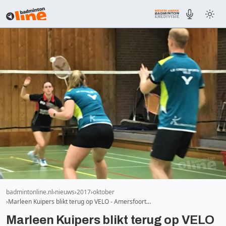
badmintonline.nl
nieuws
2017
oktober
Marleen Kuipers blikt terug op VELO - Amersfoort…
Marleen Kuipers blikt terug op VELO