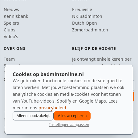
Nieuws
Eredivisie
Kennisbank
NK Badminton
Spelers
Dutch Open
Clubs
Zomerbadminton
Video's
OVER ONS
BLIJF OP DE HOOGTE
Team
Je ontvangt enkele keren per
Supporters
jaar een e-mail met het
Tip de redactie
laatste badmintonnieuws.
Cookies op badmintonline.nl
Contact
We gebruiken functionele cookies om de site goed te
E-mailadres
laten werken. Met jouw toestemming plaatsen we ook
analytische cookies en media-cookies voor het tonen
aanmelden
van YouTube-video's, Spotify en Google Maps. Lees
meer in ons
privacybeleid
.
Alleen noodzakelijk
Alles accepteren
© 2010–2026 badmintonline.nl · gemaakt tussen de shuttles en de
Instellingen aanpassen
sportdrank door
nieuws
spelers
ranglijst
zomer
menu
privacy
disclaimer
versie
cookies