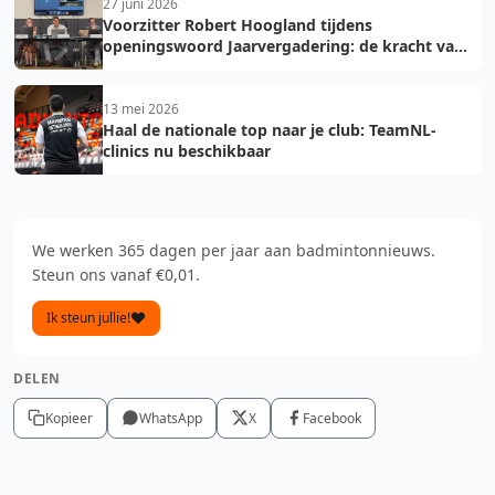
27 juni 2026
Voorzitter Robert Hoogland tijdens
openingswoord Jaarvergadering: de kracht van
vooruit
13 mei 2026
Haal de nationale top naar je club: TeamNL-
clinics nu beschikbaar
We werken 365 dagen per jaar aan badmintonnieuws.
Steun ons vanaf €0,01.
Ik steun jullie!
DELEN
Kopieer
WhatsApp
X
Facebook