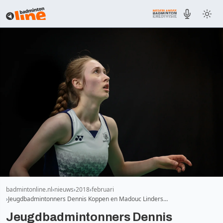
badmintonline.nl
nieuws
2018
februari
Jeugdbadmintonners Dennis Koppen en Madouc Linders…
Jeugdbadmintonners Dennis