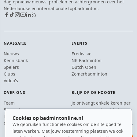
dag opnieuw nieuws, profielen en achtergronden over het
Nederlandse en internationale topbadminton.
NAVIGATIE
EVENTS
Nieuws
Eredivisie
Kennisbank
NK Badminton
Spelers
Dutch Open
Clubs
Zomerbadminton
Video's
OVER ONS
BLIJF OP DE HOOGTE
Team
Je ontvangt enkele keren per
Supporters
jaar een e-mail met het
Tip de redactie
laatste badmintonnieuws.
Cookies op badmintonline.nl
Contact
We gebruiken functionele cookies om de site goed te
E-mailadres
laten werken. Met jouw toestemming plaatsen we ook