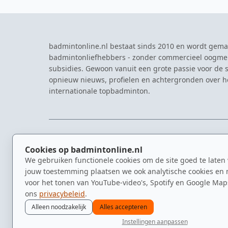
badmintonline.nl bestaat sinds 2010 en wordt gema
badmintonliefhebbers - zonder commercieel oogme
subsidies. Gewoon vanuit een grote passie voor de s
opnieuw nieuws, profielen en achtergronden over 
internationale topbadminton.
NAVIGATIE
EVENTS
Cookies op badmintonline.nl
Nieuws
Eredivisie
We gebruiken functionele cookies om de site goed te laten
Kennisbank
NK Badmin
jouw toestemming plaatsen we ook analytische cookies en 
Spelers
Dutch Ope
voor het tonen van YouTube-video's, Spotify en Google Map
Clubs
Zomerbadm
ons
privacybeleid
.
Video's
Alleen noodzakelijk
Alles accepteren
Instellingen aanpassen