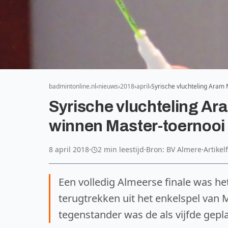
badmintonline.nl
nieuws
2018
april
Syrische vluchteling Aram
Syrische vluchteling A
winnen Master-toernooi 
8 april 2018
·
2 min leestijd
·
Bron: BV Almere
·
Artikel
Een volledig Almeerse finale was 
terugtrekken uit het enkelspel van Mi
tegenstander was de als vijfde gepla