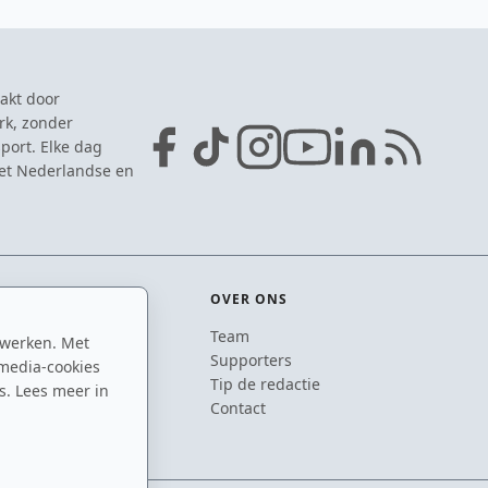
akt door
rk, zonder
port. Elke dag
het Nederlandse en
OVER ONS
Team
 werken. Met
ton
Supporters
media-cookies
n
Tip de redactie
s. Lees meer in
inton
Contact