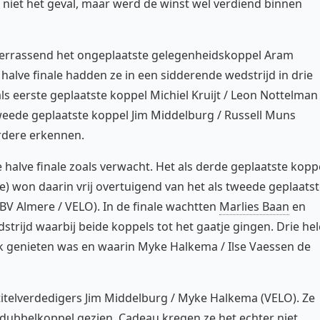
 niet het geval, maar werd de winst wel verdiend binnen
errassend het ongeplaatste gelegenheidskoppel Aram
e halve finale hadden ze in een sidderende wedstrijd in drie
s eerste geplaatste koppel Michiel Kruijt / Leon Nottelman
 tweede geplaatste koppel Jim Middelburg / Russell Muns
rdere erkennen.
 halve finale zoals verwacht. Het als derde geplaatste kopp
) won daarin vrij overtuigend van het als tweede geplaats
BV Almere / VELO). In de finale wachtten
Marlies Baan
en
trijd waarbij beide koppels tot het gaatje gingen. Drie hel
k genieten was en waarin Myke Halkema / Ilse Vaessen de
itelverdedigers Jim Middelburg / Myke Halkema (VELO). Ze
dubbelkoppel gezien. Cadeau kregen ze het echter niet