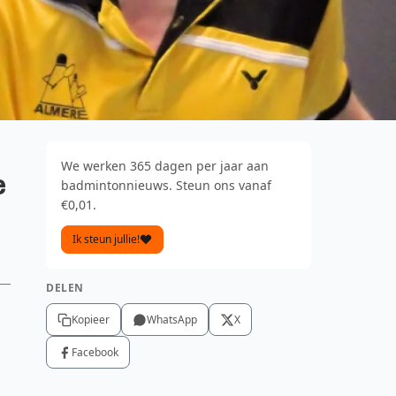
We werken 365 dagen per jaar aan
e
badmintonnieuws. Steun ons vanaf
€0,01.
Ik steun jullie!
DELEN
Kopieer
WhatsApp
X
Facebook