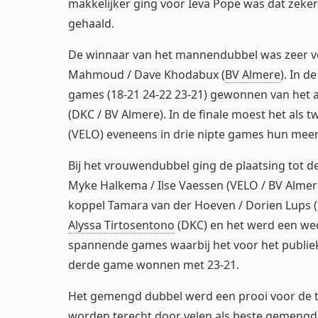
makkelijker ging voor Ieva Pope was dat zeker
gehaald.
De winnaar van het mannendubbel was zeer v
Mahmoud / Dave Khodabux (
BV Almere
). In d
games (18-21 24-22 23-21) gewonnen van het al
(DKC / BV Almere). In de finale moest het als
(VELO) eveneens in drie nipte games hun mee
Bij het vrouwendubbel ging de plaatsing tot de
Myke Halkema / Ilse Vaessen (VELO / BV Almere
koppel Tamara van der Hoeven / Dorien Lups (
Alyssa Tirtosentono
(DKC) en het werd een weds
spannende games waarbij het voor het publie
derde game wonnen met 23-21.
Het gemengd dubbel werd een prooi voor de t
worden terecht door velen als beste gemengd