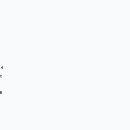
el
te
e