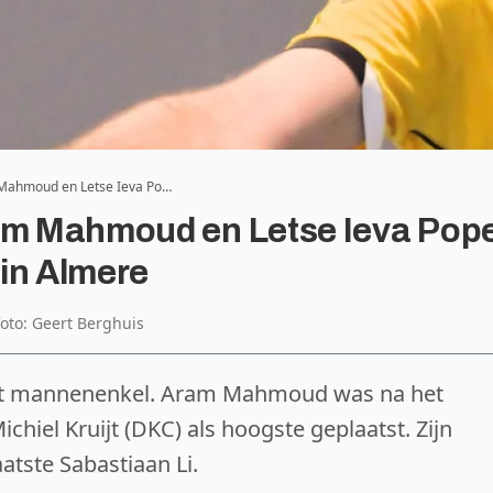
 Mahmoud en Letse Ieva Po…
ram Mahmoud en Letse Ieva Pop
in Almere
foto: Geert Berghuis
het mannenenkel. Aram Mahmoud was na het
chiel Kruijt (DKC) als hoogste geplaatst. Zijn
atste Sabastiaan Li.