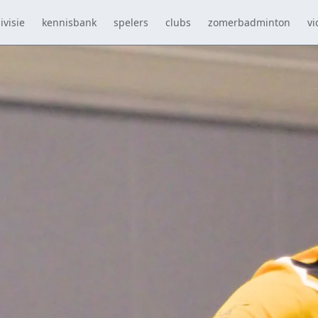
ivisie
kennisbank
spelers
clubs
zomerbadminton
vi