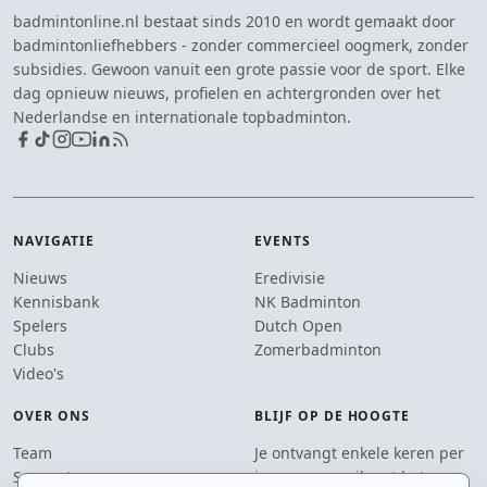
badmintonline.nl bestaat sinds 2010 en wordt gemaakt door
badmintonliefhebbers - zonder commercieel oogmerk, zonder
subsidies. Gewoon vanuit een grote passie voor de sport. Elke
dag opnieuw nieuws, profielen en achtergronden over het
Nederlandse en internationale topbadminton.
NAVIGATIE
EVENTS
Nieuws
Eredivisie
Kennisbank
NK Badminton
Spelers
Dutch Open
Clubs
Zomerbadminton
Video's
OVER ONS
BLIJF OP DE HOOGTE
Team
Je ontvangt enkele keren per
Supporters
jaar een e-mail met het