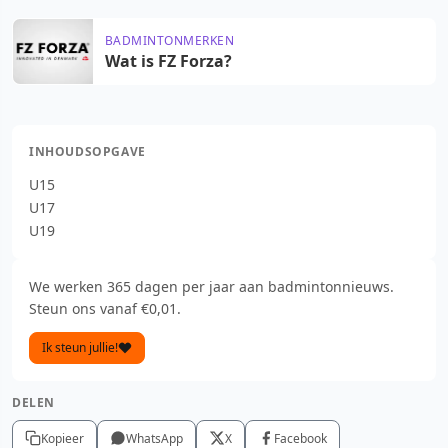
BADMINTONMERKEN
Wat is FZ Forza?
INHOUDSOPGAVE
U15
U17
U19
We werken 365 dagen per jaar aan badmintonnieuws.
Steun ons vanaf €0,01.
Ik steun jullie!
DELEN
Kopieer
WhatsApp
X
Facebook