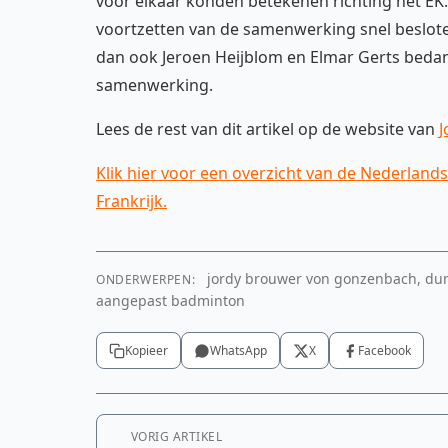
voor elkaar konden betekenen richting het EK.
voortzetten van de samenwerking snel besloten
dan ook Jeroen Heijblom en Elmar Gerts bedan
samenwerking.
Lees de rest van dit artikel op de website van
J
Klik hier voor een overzicht van de Nederlan
Frankrijk.
jordy brouwer von gonzenbach, dunl
ONDERWERPEN:
aangepast badminton
Kopieer
WhatsApp
X
Facebook
VORIG ARTIKEL