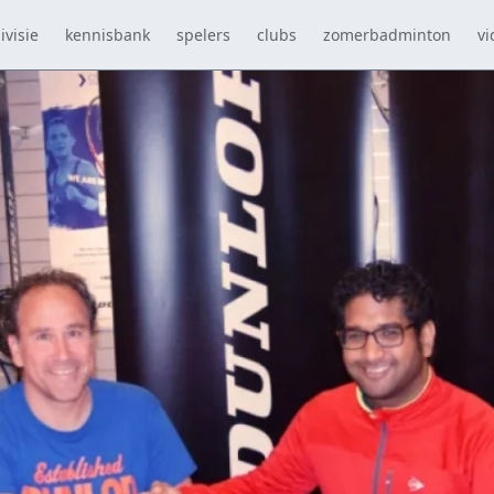
ivisie
kennisbank
spelers
clubs
zomerbadminton
vi