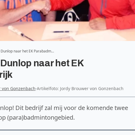
t Dunlop naar het EK Parabadm…
 Dunlop naar het EK
ijk
r von Gonzenbach
·
Artikelfoto: Jordy Brouwer von Gonzenbach
lop! Dit bedrijf zal mij voor de komende twee
 op (para)badmintongebied.