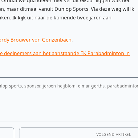
 Omdat we qua ideeën niet ver uit elkaar liggen was het
, maar ditmaal vanuit Dunlop Sports. Via deze weg wil ik
ken. Ik kijk uit naar de komende twee jaren aan
ordy Brouwer von Gonzenbach
.
dse deelnemers aan het aanstaande EK Parabadminton in
op sports, sponsor, jeroen heijblom, elmar gerths, parabadminto
VOLGEND ARTIKEL