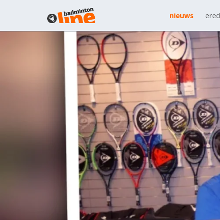
nieuws
ered