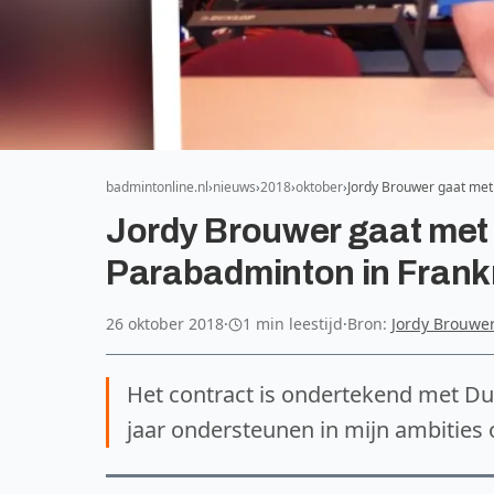
badmintonline.nl
nieuws
2018
oktober
Jordy Brouwer gaat me
Jordy Brouwer gaat met
Parabadminton in Frankr
26 oktober 2018
·
1 min leestijd
·
Bron:
Jordy Brouwe
Het contract is ondertekend met Dun
jaar ondersteunen in mijn ambities