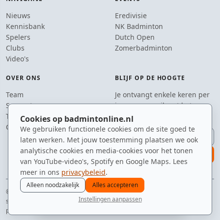
Nieuws
Eredivisie
Kennisbank
NK Badminton
Spelers
Dutch Open
Clubs
Zomerbadminton
Video's
OVER ONS
BLIJF OP DE HOOGTE
Team
Je ontvangt enkele keren per
Supporters
jaar een e-mail met het
Tip de redactie
laatste badmintonnieuws.
Cookies op badmintonline.nl
Contact
We gebruiken functionele cookies om de site goed te
E-mailadres
laten werken. Met jouw toestemming plaatsen we ook
analytische cookies en media-cookies voor het tonen
aanmelden
van YouTube-video's, Spotify en Google Maps. Lees
meer in ons
privacybeleid
.
Alleen noodzakelijk
Alles accepteren
© 2010–2026 badmintonline.nl · al 15+ jaar de constante factor in je
Instellingen aanpassen
sporttas
nieuws
spelers
ranglijst
zomer
menu
privacy
disclaimer
versie
cookies