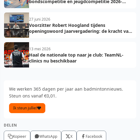
bondscompetitie en jeugdcompetitie 2026-
2027: voorkom fouten bij teamopgave
27 juni 2026
Voorzitter Robert Hoogland tijdens
openingswoord Jaarvergadering: de kracht van
vooruit
13 mei 2026
Haal de nationale top naar je club: TeamNL-
clinics nu beschikbaar
We werken 365 dagen per jaar aan badmintonnieuws.
Steun ons vanaf €0,01.
Ik steun jullie!
DELEN
Kopieer
WhatsApp
X
Facebook