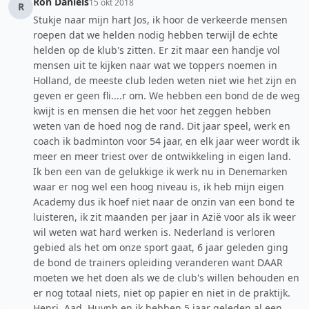
Ron Daniels
15 okt 2018
R
Stukje naar mijn hart Jos, ik hoor de verkeerde mensen
roepen dat we helden nodig hebben terwijl de echte
helden op de klub's zitten. Er zit maar een handje vol
mensen uit te kijken naar wat we toppers noemen in
Holland, de meeste club leden weten niet wie het zijn en
geven er geen fli....r om. We hebben een bond de de weg
kwijt is en mensen die het voor het zeggen hebben
weten van de hoed nog de rand. Dit jaar speel, werk en
coach ik badminton voor 54 jaar, en elk jaar weer wordt ik
meer en meer triest over de ontwikkeling in eigen land.
Ik ben een van de gelukkige ik werk nu in Denemarken
waar er nog wel een hoog niveau is, ik heb mijn eigen
Academy dus ik hoef niet naar de onzin van een bond te
luisteren, ik zit maanden per jaar in Azië voor als ik weer
wil weten wat hard werken is. Nederland is verloren
gebied als het om onze sport gaat, 6 jaar geleden ging
de bond de trainers opleiding veranderen want DAAR
moeten we het doen als we de club's willen behouden en
er nog totaal niets, niet op papier en niet in de praktijk.
Henri, Aad, Huynh en ik hebben 5 jaar geleden al een