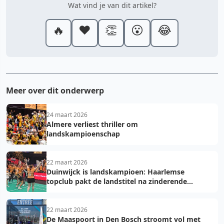
Wat vind je van dit artikel?
🔥
❤️
👏
😮
😂
Meer over dit onderwerp
24 maart 2026
Almere verliest thriller om
landskampioenschap
22 maart 2026
Duinwijck is landskampioen: Haarlemse
topclub pakt de landstitel na zinderende
golden game!
22 maart 2026
De Maaspoort in Den Bosch stroomt vol met