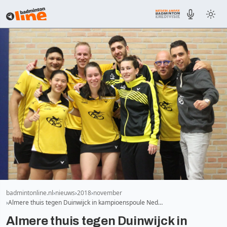
badmintonline.nl
nieuws
2018
november
Almere thuis tegen Duinwijck in kampioenspoule Ned…
Almere thuis tegen Duinwijck in