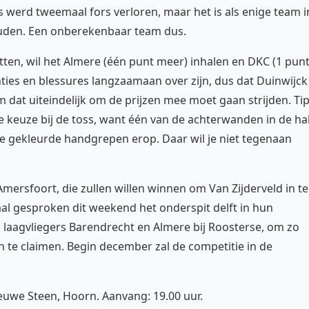
 werd tweemaal fors verloren, maar het is als enige team i
uden. Een onberekenbaar team dus.
tten, wil het Almere (één punt meer) inhalen en DKC (1 pun
anties en blessures langzaamaan over zijn, dus dat Duinwijck
 dat uiteindelijk om de prijzen mee moet gaan strijden. Ti
e keuze bij de toss, want één van de achterwanden in de ha
e gekleurde handgrepen erop. Daar wil je niet tegenaan
ersfoort, die zullen willen winnen om Van Zijderveld in te
aal gesproken dit weekend het onderspit delft in hun
j laagvliegers Barendrecht en Almere bij Roosterse, om zo
 te claimen. Begin december zal de competitie in de
euwe Steen, Hoorn. Aanvang: 19.00 uur.