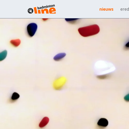
nieuws
ered