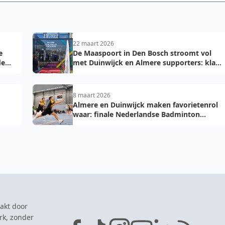
22 maart 2026
e
De Maaspoort in Den Bosch stroomt vol
de
met Duinwijck en Almere supporters: klaar
voor de finale!
8 maart 2026
Almere en Duinwijck maken favorietenrol
waar: finale Nederlandse Badminton
Eredivisie herhaling van vorig jaar
akt door
rk, zonder