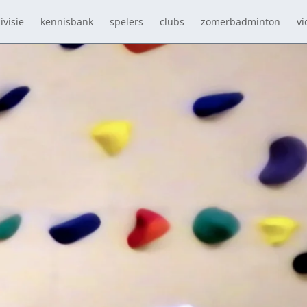
ivisie
kennisbank
spelers
clubs
zomerbadminton
vi