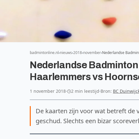
badmintonline.nl
nieuws
2018
november
Nederlandse Badmin
Nederlandse Badminton 
Haarlemmers vs Hoorns
1 november 2018
·
2 min leestijd
·
Bron:
BC Duinwijc
De kaarten zijn voor wat betreft d
geschud. Slechts een bizar scoreve