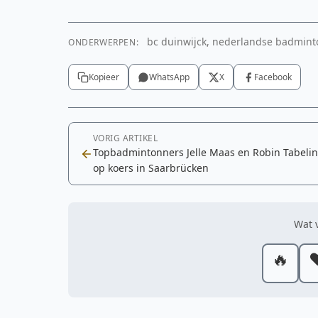
bc duinwijck, nederlandse badminto
ONDERWERPEN:
Kopieer
WhatsApp
X
Facebook
VORIG ARTIKEL
Topbadmintonners Jelle Maas en Robin Tabeli
op koers in Saarbrücken
Wat v
🔥
❤