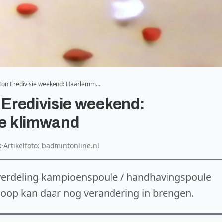
ton Eredivisie weekend: Haarlemm…
Eredivisie weekend:
e klimwand
k
·
Artikelfoto: badmintonline.nl
e verdeling kampioenspoule / handhavingspoule
rloop kan daar nog verandering in brengen.