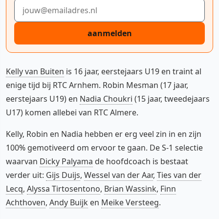
E-mailadres
aanmelden
Kelly van Buiten
is 16 jaar, eerstejaars U19 en traint al
enige tijd bij RTC Arnhem. Robin Mesman (17 jaar,
eerstejaars U19) en
Nadia Choukri
(15 jaar, tweedejaars
U17) komen allebei van RTC Almere.
Kelly, Robin en Nadia hebben er erg veel zin in en zijn
100% gemotiveerd om ervoor te gaan. De S-1 selectie
waarvan
Dicky Palyama
de hoofdcoach is bestaat
verder uit:
Gijs Duijs
,
Wessel van der Aar
,
Ties van der
Lecq
,
Alyssa Tirtosentono
,
Brian Wassink
,
Finn
Achthoven
,
Andy Buijk
en
Meike Versteeg
.