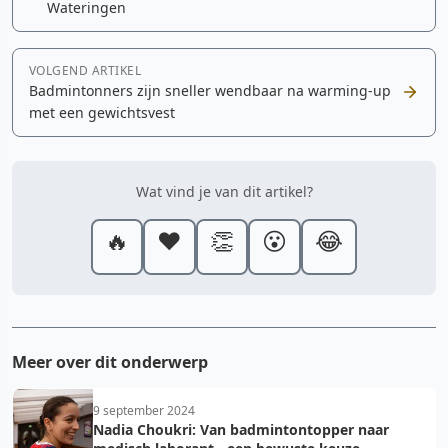
Wateringen
VOLGEND ARTIKEL
Badmintonners zijn sneller wendbaar na warming-up
met een gewichtsvest
Wat vind je van dit artikel?
🔥
❤️
👏
😮
😂
Meer over dit onderwerp
9 september 2024
Nadia Choukri: Van badmintontopper naar