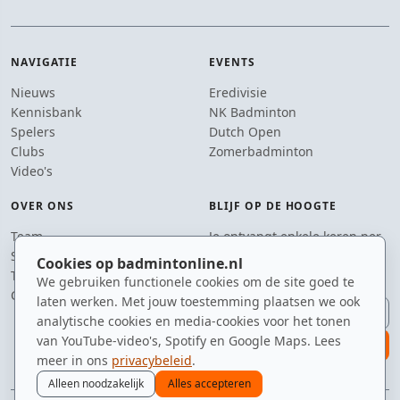
NAVIGATIE
EVENTS
Nieuws
Eredivisie
Kennisbank
NK Badminton
Spelers
Dutch Open
Clubs
Zomerbadminton
Video's
OVER ONS
BLIJF OP DE HOOGTE
Team
Je ontvangt enkele keren per
Supporters
jaar een e-mail met het
Cookies op badmintonline.nl
Tip de redactie
laatste badmintonnieuws.
We gebruiken functionele cookies om de site goed te
Contact
laten werken. Met jouw toestemming plaatsen we ook
E-mailadres
analytische cookies en media-cookies voor het tonen
van YouTube-video's, Spotify en Google Maps. Lees
aanmelden
meer in ons
privacybeleid
.
Alleen noodzakelijk
Alles accepteren