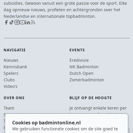
subsidies. Gewoon vanuit een grote passie voor de sport. Elke
dag opnieuw nieuws, profielen en achtergronden over het
Nederlandse en internationale topbadminton.
NAVIGATIE
EVENTS
Nieuws
Eredivisie
Kennisbank
NK Badminton
Spelers
Dutch Open
Clubs
Zomerbadminton
Video's
OVER ONS
BLIJF OP DE HOOGTE
Team
Je ontvangt enkele keren per
Supporters
jaar een e-mail met het
Tip de redactie
laatste badmintonnieuws.
Cookies op badmintonline.nl
Contact
We gebruiken functionele cookies om de site goed te
E-mailadres