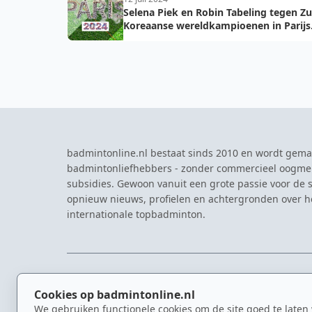
Selena Piek en Robin Tabeling tegen Zu
Koreaanse wereldkampioenen in Parijs
tijden Olympische Zomerspelen
badmintonline.nl bestaat sinds 2010 en wordt gema
badmintonliefhebbers - zonder commercieel oogme
subsidies. Gewoon vanuit een grote passie voor de s
opnieuw nieuws, profielen en achtergronden over 
internationale topbadminton.
NAVIGATIE
EVENTS
Cookies op badmintonline.nl
Nieuws
Eredivisie
We gebruiken functionele cookies om de site goed te laten