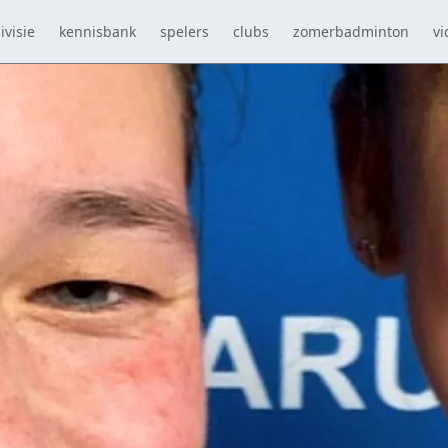
ivisie
kennisbank
spelers
clubs
zomerbadminton
vi