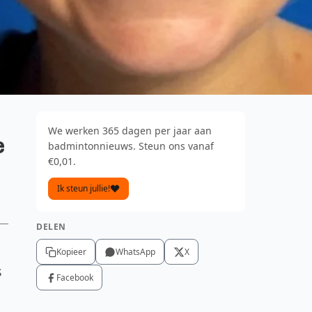
We werken 365 dagen per jaar aan
e
badmintonnieuws. Steun ons vanaf
€0,01.
Ik steun jullie!
DELEN
Kopieer
WhatsApp
X
s
Facebook