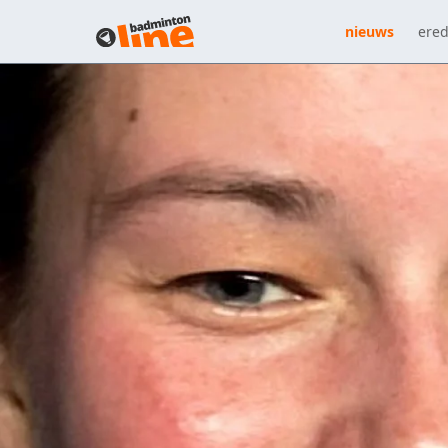
nieuws
ered