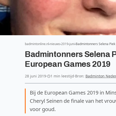
badmintonline.nl
nieuws
2019
juni
Badmintonners Selena Piek 
Badmintonners Selena Pi
European Games 2019
28 juni 2019
·
1 min leestijd
·
Bron:
Badminton Nede
Bij de European Games 2019 in Minsk
Cheryl Seinen de finale van het vro
voor goud.