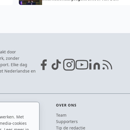
Victoria
akt door
rk, zonder
port. Elke dag
het Nederlandse en
OVER ONS
Team
 werken. Met
ton
Supporters
media-cookies
n
Tip de redactie
s. Lees meer in