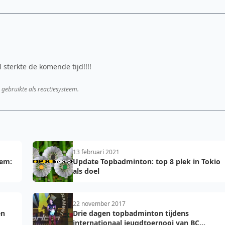
l sterkte de komende tijd!!!!
 gebruikte als reactiesysteem.
13 februari 2021
hem:
Update Topbadminton: top 8 plek in Tokio
als doel
22 november 2017
en
Drie dagen topbadminton tijdens
internationaal jeugdtoernooi van BC