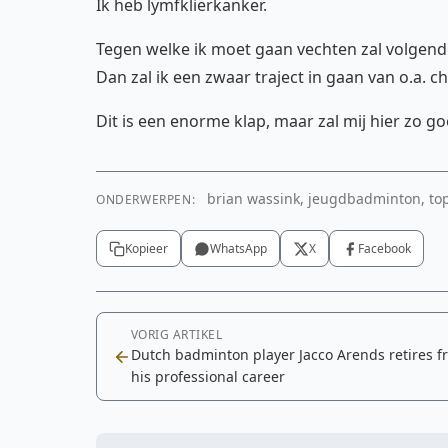
Ik heb lymfklierkanker.
Tegen welke ik moet gaan vechten zal volgende
Dan zal ik een zwaar traject in gaan van o.a. 
Dit is een enorme klap, maar zal mij hier zo g
brian wassink, jeugdbadminton, top
ONDERWERPEN:
Kopieer
WhatsApp
X
Facebook
VORIG ARTIKEL
Dutch badminton player Jacco Arends retires f
his professional career