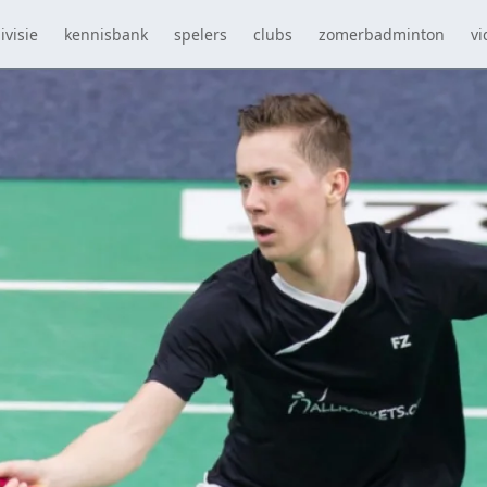
ivisie
kennisbank
spelers
clubs
zomerbadminton
vi