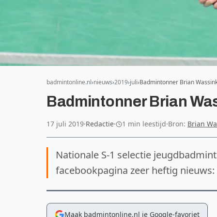
badmintonline.nl
nieuws
2019
juli
Badmintonner Brian Wassink:
Badmintonner Brian Wass
17 juli 2019
·
Redactie
·
1 min leestijd
·
Bron:
Brian Wa
Nationale S-1 selectie jeugdbadmint
facebookpagina zeer heftig nieuws: h
Maak badmintonline.nl je Google-favoriet