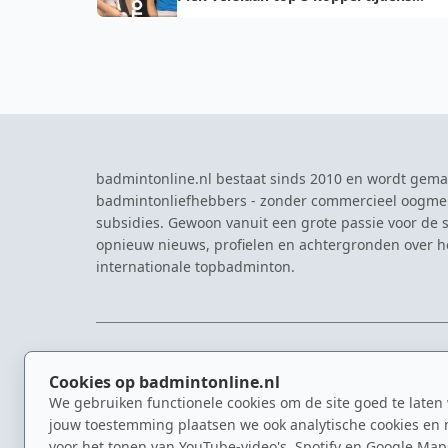
kwartfinale German Open 2019
badmintonline.nl bestaat sinds 2010 en wordt gema
badmintonliefhebbers - zonder commercieel oogme
subsidies. Gewoon vanuit een grote passie voor de s
opnieuw nieuws, profielen en achtergronden over 
internationale topbadminton.
NAVIGATIE
EVENTS
Cookies op badmintonline.nl
Nieuws
Eredivisie
We gebruiken functionele cookies om de site goed te laten
Kennisbank
NK Badmin
jouw toestemming plaatsen we ook analytische cookies en 
Spelers
Dutch Ope
voor het tonen van YouTube-video's, Spotify en Google Map