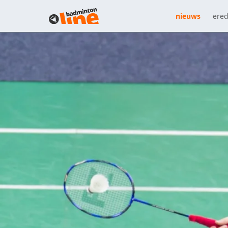
nieuws
ered