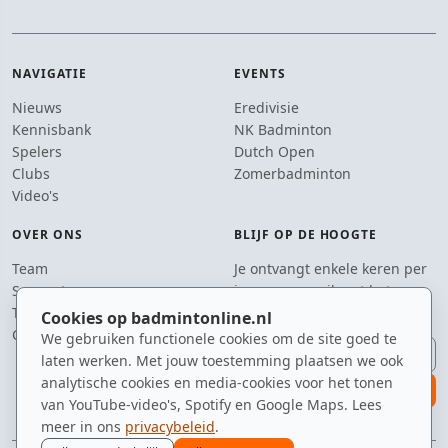
NAVIGATIE
EVENTS
Nieuws
Eredivisie
Kennisbank
NK Badminton
Spelers
Dutch Open
Clubs
Zomerbadminton
Video's
OVER ONS
BLIJF OP DE HOOGTE
Team
Je ontvangt enkele keren per
Supporters
jaar een e-mail met het
Tip de redactie
laatste badmintonnieuws.
Cookies op badmintonline.nl
Contact
We gebruiken functionele cookies om de site goed te
E-mailadres
laten werken. Met jouw toestemming plaatsen we ook
analytische cookies en media-cookies voor het tonen
aanmelden
van YouTube-video's, Spotify en Google Maps. Lees
meer in ons
privacybeleid
.