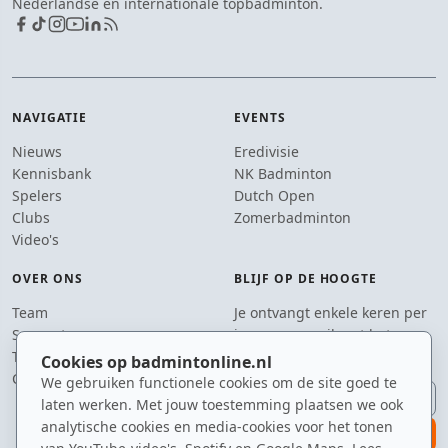
Nederlandse en internationale topbadminton.
NAVIGATIE
EVENTS
Nieuws
Eredivisie
Kennisbank
NK Badminton
Spelers
Dutch Open
Clubs
Zomerbadminton
Video's
OVER ONS
BLIJF OP DE HOOGTE
Team
Je ontvangt enkele keren per
Supporters
jaar een e-mail met het
Tip de redactie
laatste badmintonnieuws.
Cookies op badmintonline.nl
Contact
We gebruiken functionele cookies om de site goed te
E-mailadres
laten werken. Met jouw toestemming plaatsen we ook
analytische cookies en media-cookies voor het tonen
aanmelden