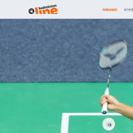
nieuws
ered