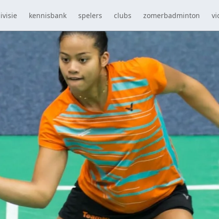
ivisie
kennisbank
spelers
clubs
zomerbadminton
vi