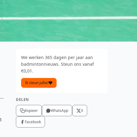
We werken 365 dagen per jaar aan
badmintonnieuws. Steun ons vanaf
€0,01.
Ik steun jullie!
DELEN
Kopieer
WhatsApp
X
n
Facebook