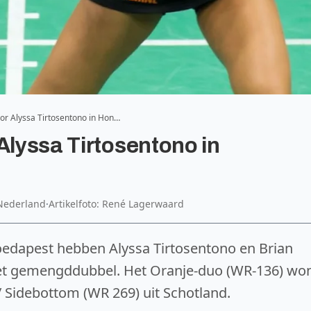
oor Alyssa Tirtosentono in Hon…
Alyssa Tirtosentono in
Nederland
·
Artikelfoto: René Lagerwaard
oedapest hebben Alyssa Tirtosentono en Brian
 het gemengddubbel. Het Oranje-duo (WR-136) wo
 Sidebottom (WR 269) uit Schotland.