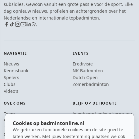
subsidies. Gewoon vanuit een grote passie voor de sport. Elke
dag opnieuw nieuws, profielen en achtergronden over het
Nederlandse en internationale topbadminton.
NAVIGATIE
EVENTS
Nieuws
Eredivisie
Kennisbank
NK Badminton
Spelers
Dutch Open
Clubs
Zomerbadminton
Video's
OVER ONS
BLIJF OP DE HOOGTE
Team
Je ontvangt enkele keren per
Supporters
jaar een e-mail met het
Cookies op badmintonline.nl
Tip de redactie
laatste badmintonnieuws.
We gebruiken functionele cookies om de site goed te
Contact
laten werken. Met jouw toestemming plaatsen we ook
E-mailadres