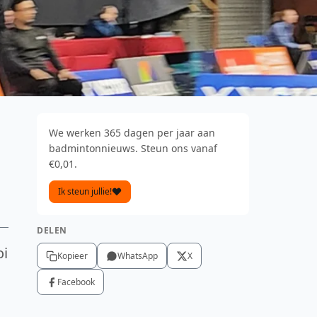
We werken 365 dagen per jaar aan
badmintonnieuws. Steun ons vanaf
€0,01.
Ik steun jullie!
DELEN
oi
Kopieer
WhatsApp
X
Facebook