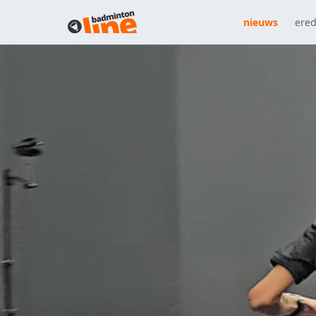
nieuws
ered