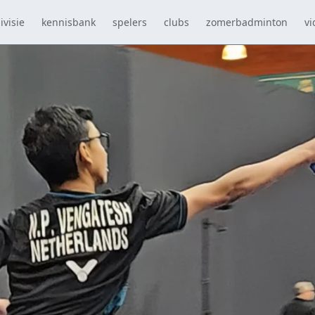
ivisie
kennisbank
spelers
clubs
zomerbadminton
vi