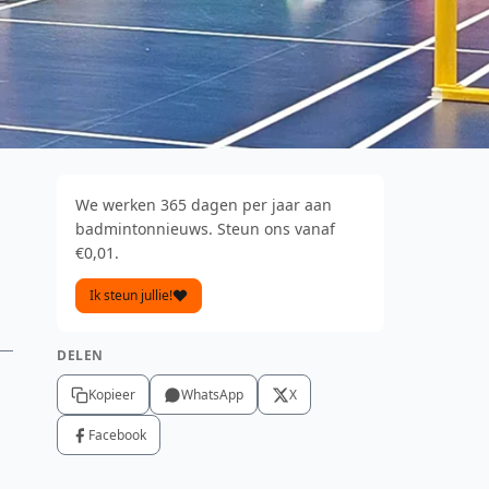
We werken 365 dagen per jaar aan
badmintonnieuws. Steun ons vanaf
€0,01.
Ik steun jullie!
DELEN
Kopieer
WhatsApp
X
Facebook