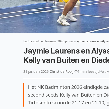
badmintonline.nl
nieuws
2026
januari
Jaymie Laurens en Alyss
Jaymie Laurens en Alyss
Kelly van Buiten en Died
31 januari 2026
·
Christ de Rooij
·
1 min leestijd
·
Artik
Het NK Badminton 2026 eindigde zat
second seeds Kelly van Buiten en D
Tirtosento scoorde 21-17 en 21-10, 