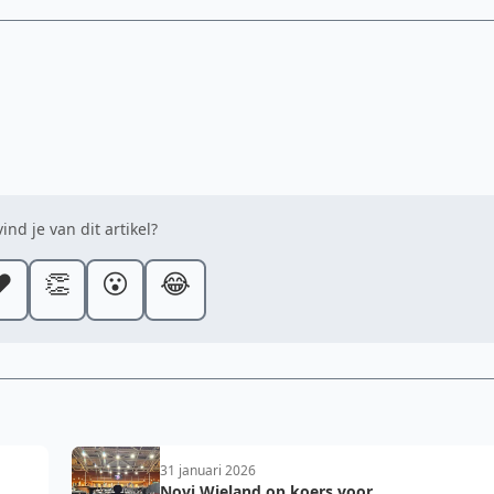
ind je van dit artikel?
️
👏
😮
😂
31 januari 2026
Novi Wieland op koers voor