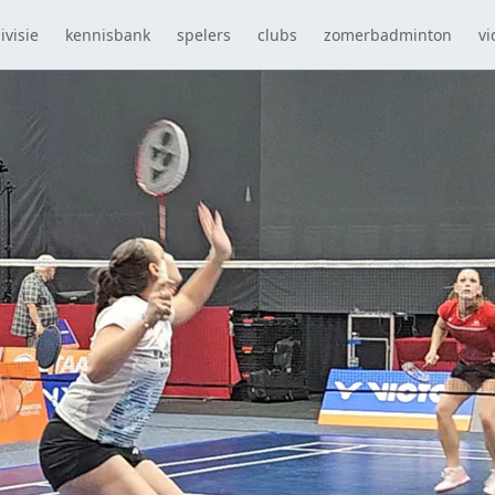
ivisie
kennisbank
spelers
clubs
zomerbadminton
vi