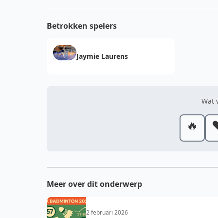
Betrokken spelers
Jaymie Laurens
Wat v
🔥
❤
Meer over dit onderwerp
2 februari 2026