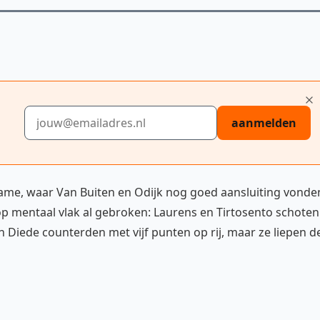
E-mailadres
aanmelden
ame, waar Van Buiten en Odijk nog goed aansluiting vonde
 op mentaal vlak al gebroken: Laurens en Tirtosento schoten
en Diede counterden met vijf punten op rij, maar ze liepen d