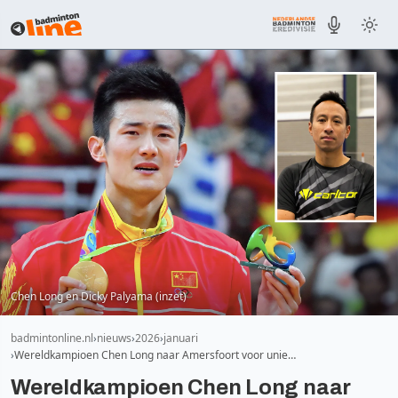
Chen Long en Dicky Palyama (inzet)
badmintonline.nl
nieuws
2026
januari
Wereldkampioen Chen Long naar Amersfoort voor unie…
Wereldkampioen Chen Long naar