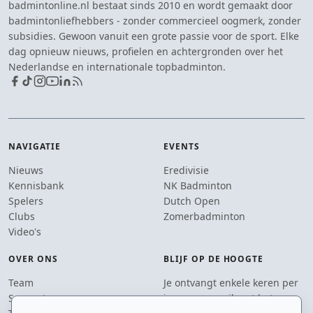
badmintonline.nl bestaat sinds 2010 en wordt gemaakt door
badmintonliefhebbers - zonder commercieel oogmerk, zonder
subsidies. Gewoon vanuit een grote passie voor de sport. Elke
dag opnieuw nieuws, profielen en achtergronden over het
Nederlandse en internationale topbadminton.
NAVIGATIE
EVENTS
Nieuws
Eredivisie
Kennisbank
NK Badminton
Spelers
Dutch Open
Clubs
Zomerbadminton
Video's
OVER ONS
BLIJF OP DE HOOGTE
Team
Je ontvangt enkele keren per
Supporters
jaar een e-mail met het