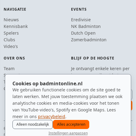
NAVIGATIE
EVENTS
Nieuws
Eredivisie
Kennisbank
NK Badminton
Spelers
Dutch Open
Clubs
Zomerbadminton
Video's
OVER ONS
BLIJF OP DE HOOGTE
Team
Je ontvangt enkele keren per
Supporters
jaar een e-mail met het
Tip de redactie
laatste badmintonnieuws.
Cookies op badmintonline.nl
Contact
We gebruiken functionele cookies om de site goed te
E-mailadres
laten werken. Met jouw toestemming plaatsen we ook
analytische cookies en media-cookies voor het tonen
aanmelden
van YouTube-video's, Spotify en Google Maps. Lees
meer in ons
privacybeleid
.
Alleen noodzakelijk
Alles accepteren
© 2010–2026 badmintonline.nl · altijd op zoek naar de perfecte tumbling
Instellingen aanpassen
netshot
nieuws
spelers
ranglijst
zomer
menu