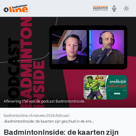
Aflevering 156 van de podcast BadmintonInside.
badmintonline.nl
nieuws
2026
februari
BadmintonInside: de kaarten zijn geschud in de ere…
BadmintonInside: de kaarten zijn