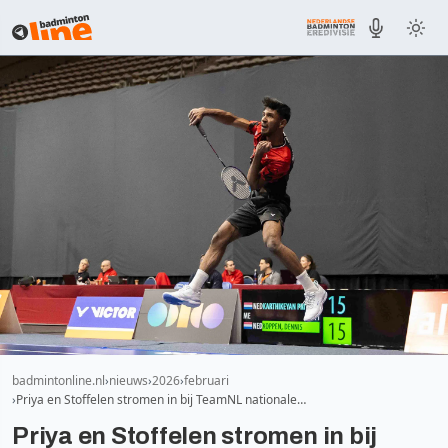
badmintonline.nl
nieuws
2026
februari
Priya en Stoffelen stromen in bij TeamNL nationale…
Priya en Stoffelen stromen in bij