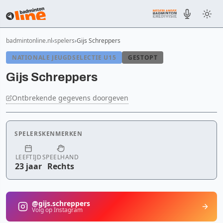
badmintonline.nl
spelers
Gijs Schreppers
NATIONALE JEUGDSELECTIE U15
GESTOPT
Gijs Schreppers
Ontbrekende gegevens doorgeven
SPELERSKENMERKEN
LEEFTIJD
SPEELHAND
23 jaar
Rechts
@gijs.schreppers
Volg op Instagram