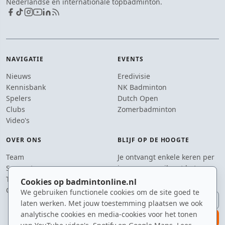
Nederlandse en internationale topbadminton.
NAVIGATIE
EVENTS
Nieuws
Eredivisie
Kennisbank
NK Badminton
Spelers
Dutch Open
Clubs
Zomerbadminton
Video's
OVER ONS
BLIJF OP DE HOOGTE
Team
Je ontvangt enkele keren per
Supporters
jaar een e-mail met het
Tip de redactie
laatste badmintonnieuws.
Cookies op badmintonline.nl
Contact
We gebruiken functionele cookies om de site goed te
E-mailadres
laten werken. Met jouw toestemming plaatsen we ook
analytische cookies en media-cookies voor het tonen
aanmelden