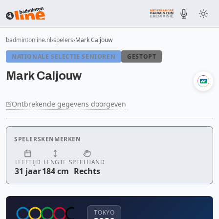
badmintonline.nl
spelers
Mark Caljouw
NATIONALE SELECTIE SENIOREN
GESTOPT
Mark Caljouw
Ontbrekende gegevens doorgeven
SPELERSKENMERKEN
LEEFTIJD
LENGTE
SPEELHAND
31 jaar
184 cm
Rechts
TOKYO