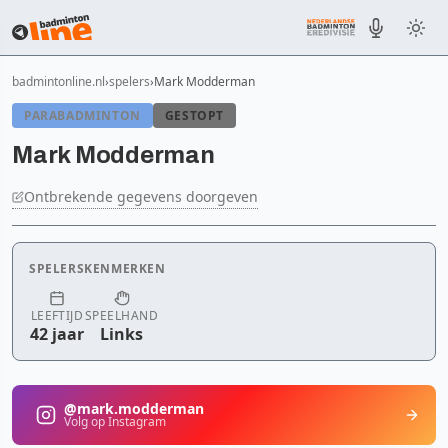
badmintonline.nl
spelers
Mark Modderman
PARABADMINTON
GESTOPT
Mark Modderman
Ontbrekende gegevens doorgeven
SPELERSKENMERKEN
LEEFTIJD
SPEELHAND
42 jaar
Links
@mark.modderman
Volg op Instagram