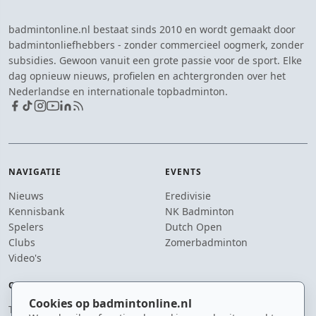
badmintonline.nl bestaat sinds 2010 en wordt gemaakt door
badmintonliefhebbers - zonder commercieel oogmerk, zonder
subsidies. Gewoon vanuit een grote passie voor de sport. Elke
dag opnieuw nieuws, profielen en achtergronden over het
Nederlandse en internationale topbadminton.
NAVIGATIE
EVENTS
Nieuws
Eredivisie
Kennisbank
NK Badminton
Spelers
Dutch Open
Clubs
Zomerbadminton
Video's
OVER ONS
BLIJF OP DE HOOGTE
Cookies op badmintonline.nl
Team
Je ontvangt enkele keren per