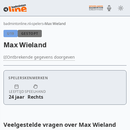
badmintonline.nl
spelers
Max Wieland
U19
GESTOPT
Max Wieland
Ontbrekende gegevens doorgeven
SPELERSKENMERKEN
LEEFTIJD
SPEELHAND
24 jaar
Rechts
Veelgestelde vragen over Max Wieland