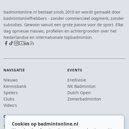
badmintonline.nl bestaat sinds 2010 en wordt gemaakt door
badmintonliefhebbers - zonder commercieel oogmerk, zonder
subsidies. Gewoon vanuit een grote passie voor de sport. Elke
dag opnieuw nieuws, profielen en achtergronden over het
Nederlandse en internationale topbadminton.
NAVIGATIE
EVENTS
Nieuws
Eredivisie
Kennisbank
NK Badminton
Spelers
Dutch Open
Clubs
Zomerbadminton
Video's
OVER ONS
BLIJF OP DE HOOGTE
Cookies op badmintonline.nl
Team
Je ontvangt enkele keren per