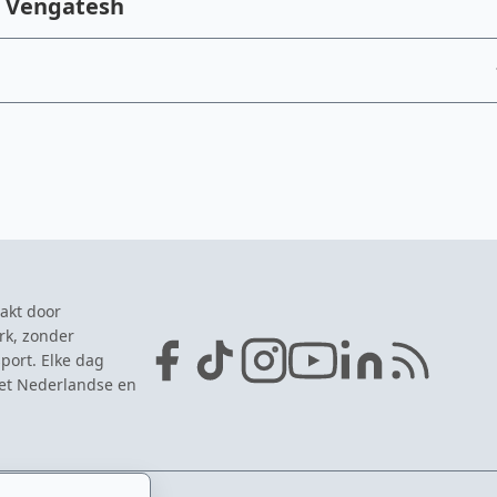
i Vengatesh
akt door
rk, zonder
port. Elke dag
het Nederlandse en