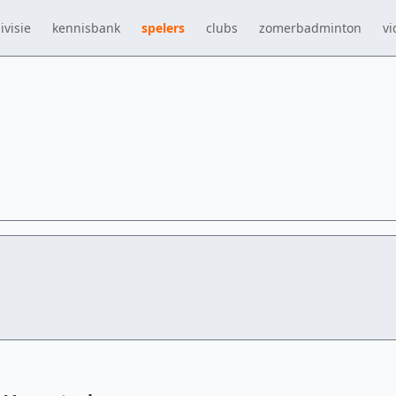
ivisie
kennisbank
spelers
clubs
zomerbadminton
vi