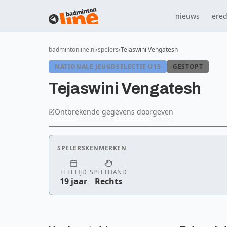
nieuws
ered
badmintonline.nl
spelers
Tejaswini Vengatesh
NATIONALE JEUGDSELECTIE U15
GESTOPT
Tejaswini Vengatesh
Ontbrekende gegevens doorgeven
SPELERSKENMERKEN
LEEFTIJD
SPEELHAND
19 jaar
Rechts