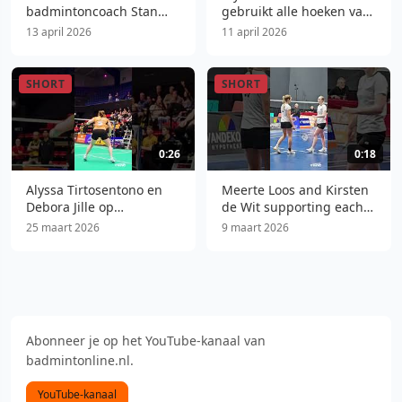
badmintoncoach Stan
gebruikt alle hoeken van
Put (Finale Eredivisie
het badmintonveld
13 april 2026
11 april 2026
2026)
(Finale Eredivisie 2026)
SHORT
SHORT
0:26
0:18
Alyssa Tirtosentono en
Meerte Loos and Kirsten
Debora Jille op
de Wit supporting each
matchpoint (Finale
other during Dutch
25 maart 2026
9 maart 2026
Eredivisie 2026)
National Championships
2026
Abonneer je op het YouTube-kanaal van
badmintonline.nl.
YouTube-kanaal