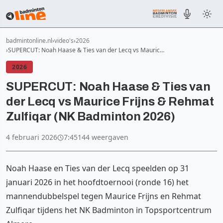
badmintonline.nl
video's
2026
SUPERCUT: Noah Haase & Ties van der Lecq vs Mauric…
2026
SUPERCUT: Noah Haase & Ties van
der Lecq vs Maurice Frijns & Rehmat
Zulfiqar (NK Badminton 2026)
4 februari 2026
7:45
144 weergaven
Noah Haase en Ties van der Lecq speelden op 31
januari 2026 in het hoofdtoernooi (ronde 16) het
mannendubbelspel tegen Maurice Frijns en Rehmat
SUPERCUT: Noah Haase & Ties van der Lecq vs
Zulfiqar tijdens het NK Badminton in Topsportcentrum
Maurice Frijns & Rehmat Zulfiqar (NK