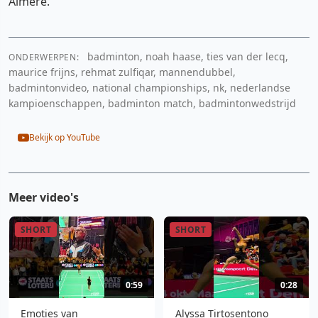
Almere.
Badminton 2026)
Cookie-instellingen aanpassen
badminton, noah haase, ties van der lecq,
ONDERWERPEN:
maurice frijns, rehmat zulfiqar, mannendubbel,
badmintonvideo, national championships, nk, nederlandse
kampioenschappen, badminton match, badmintonwedstrijd
Bekijk op YouTube
Meer video's
SHORT
SHORT
0:59
0:28
Emoties van
Alyssa Tirtosentono