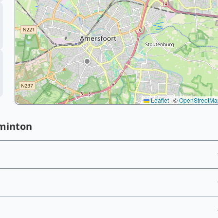
Leaflet
|
©
OpenStreetMa
minton