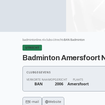
badmintonline.nl
clubs
Utrecht
BAN Badminton
UTRECHT
Badminton Amersfoort 
CLUBGEGEVENS
VERKORTE NAAM
OPGERICHT
PLAATS
BAN
2006
Amersfoort
E-mail
Website