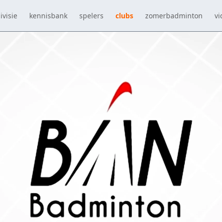
ivisie
kennisbank
spelers
clubs
zomerbadminton
vi