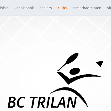
ivisie
kennisbank
spelers
clubs
zomerbadminton
vi