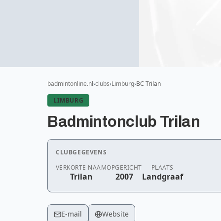
badmintonline.nl
clubs
Limburg
BC Trilan
LIMBURG
Badmintonclub Trilan
CLUBGEGEVENS
VERKORTE NAAM
OPGERICHT
PLAATS
Trilan
2007
Landgraaf
E-mail
Website