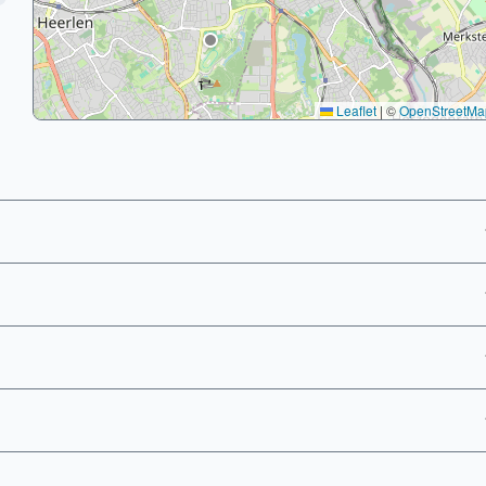
Leaflet
|
©
OpenStreetMa