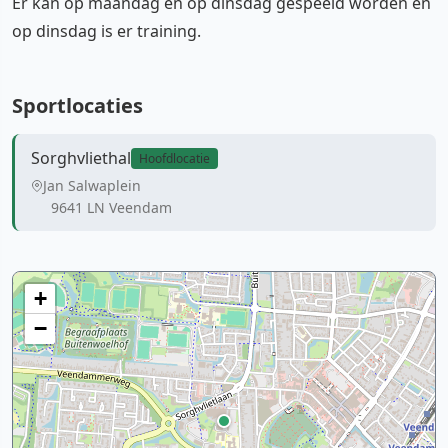
Er kan op maandag en op dinsdag gespeeld worden en
op dinsdag is er training.
Sportlocaties
Sorghvliethal
Hoofdlocatie
Jan Salwaplein
9641 LN Veendam
+
−