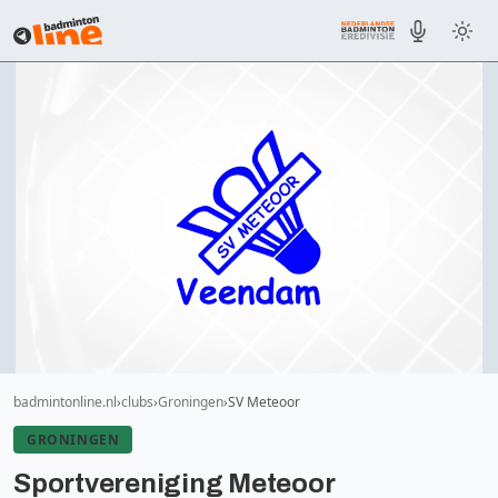
badmintonline.nl
clubs
Groningen
SV Meteoor
GRONINGEN
Sportvereniging Meteoor