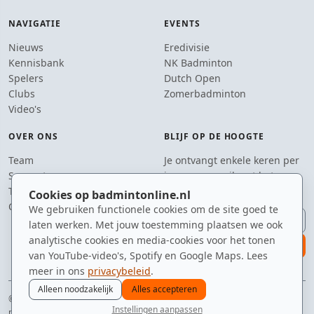
NAVIGATIE
EVENTS
Nieuws
Eredivisie
Kennisbank
NK Badminton
Spelers
Dutch Open
Clubs
Zomerbadminton
Video's
OVER ONS
BLIJF OP DE HOOGTE
Team
Je ontvangt enkele keren per
Supporters
jaar een e-mail met het
Tip de redactie
laatste badmintonnieuws.
Cookies op badmintonline.nl
Contact
We gebruiken functionele cookies om de site goed te
E-mailadres
laten werken. Met jouw toestemming plaatsen we ook
analytische cookies en media-cookies voor het tonen
aanmelden
van YouTube-video's, Spotify en Google Maps. Lees
meer in ons
privacybeleid
.
Alleen noodzakelijk
Alles accepteren
© 2010–2026 badmintonline.nl · geobsedeerd door de perfecte service (net
Instellingen aanpassen
niet te hoog)