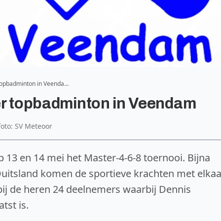
r topbadminton in Veenda…
weer topbadminton in Veendam
foto: SV Meteoor
13 en 14 mei het Master-4-6-8 toernooi. Bijna
uitsland komen de sportieve krachten met elkaa
 bij de heren 24 deelnemers waarbij Dennis
tst is.