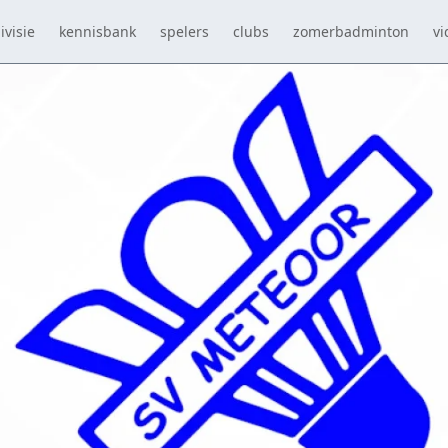
ivisie
kennisbank
spelers
clubs
zomerbadminton
vi