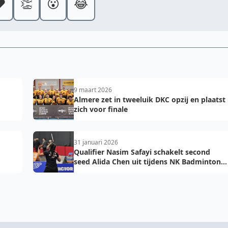
️
👏
😮
😂
9 maart 2026
Almere zet in tweeluik DKC opzij en plaatst
zich voor finale
31 januari 2026
Qualifier Nasim Safayi schakelt second
seed Alida Chen uit tijdens NK Badminton
2026