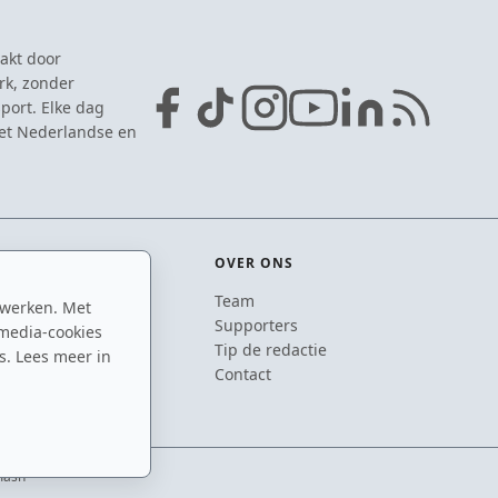
akt door
rk, zonder
port. Elke dag
het Nederlandse en
OVER ONS
Team
 werken. Met
ton
Supporters
media-cookies
n
Tip de redactie
s. Lees meer in
inton
Contact
mash