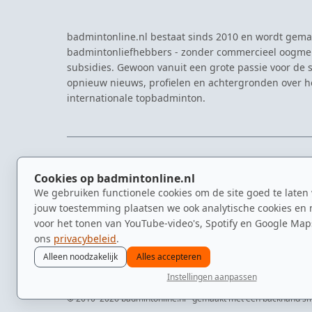
badmintonline.nl bestaat sinds 2010 en wordt gema
badmintonliefhebbers - zonder commercieel oogme
subsidies. Gewoon vanuit een grote passie voor de s
opnieuw nieuws, profielen en achtergronden over 
internationale topbadminton.
NAVIGATIE
EVENTS
Cookies op badmintonline.nl
Nieuws
Eredivisie
We gebruiken functionele cookies om de site goed te laten
Kennisbank
NK Badmin
jouw toestemming plaatsen we ook analytische cookies en 
Spelers
Dutch Ope
voor het tonen van YouTube-video's, Spotify en Google Map
Clubs
Zomerbadm
ons
privacybeleid
.
Video's
Alleen noodzakelijk
Alles accepteren
Instellingen aanpassen
© 2010–2026 badmintonline.nl · gemaakt met een backhand s