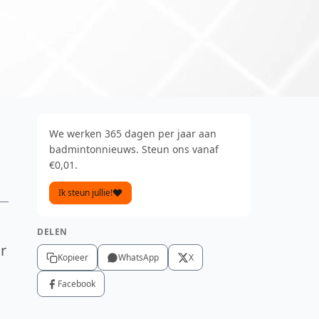
We werken 365 dagen per jaar aan
badmintonnieuws. Steun ons vanaf
€0,01.
Ik steun jullie!
DELEN
r
Kopieer
WhatsApp
X
Facebook