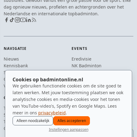
subsidies. Gewoon vanuit een grote passie voor de sport. Elke
dag opnieuw nieuws, profielen en achtergronden over het
Nederlandse en internationale topbadminton.
NAVIGATIE
EVENTS
Nieuws
Eredivisie
Kennisbank
NK Badminton
Spelers
Dutch Open
Clubs
Cookies op badmintonline.nl
Zomerbadminton
Video's
We gebruiken functionele cookies om de site goed te
laten werken. Met jouw toestemming plaatsen we ook
OVER ONS
BLIJF OP DE HOOGTE
analytische cookies en media-cookies voor het tonen
van YouTube-video's, Spotify en Google Maps. Lees
Team
Je ontvangt enkele keren per
meer in ons
privacybeleid
.
Supporters
jaar een e-mail met het
Alleen noodzakelijk
Alles accepteren
Tip de redactie
laatste badmintonnieuws.
Contact
Instellingen aanpassen
E-mailadres
nieuws
spelers
ranglijst
zomer
menu