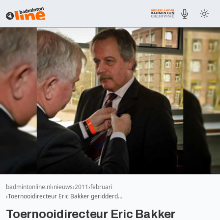
badmintonline.nl
nieuws
2011
februari
Toernooidirecteur Eric Bakker geridderd…
Toernooidirecteur Eric Bakker