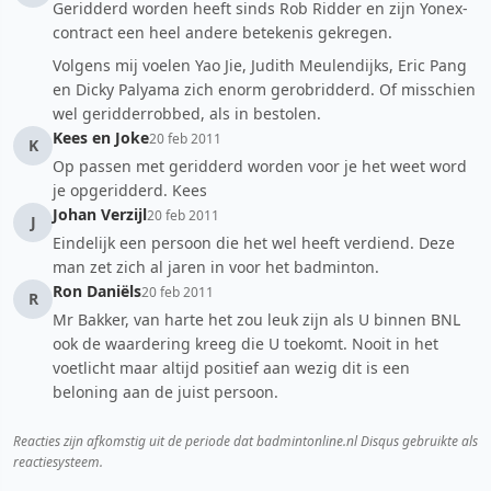
Geridderd worden heeft sinds Rob Ridder en zijn Yonex-
contract een heel andere betekenis gekregen.
Volgens mij voelen Yao Jie, Judith Meulendijks, Eric Pang
en Dicky Palyama zich enorm gerobridderd. Of misschien
wel geridderrobbed, als in bestolen.
Kees en Joke
20 feb 2011
K
Op passen met geridderd worden voor je het weet word
je opgeridderd. Kees
Johan Verzijl
20 feb 2011
J
Eindelijk een persoon die het wel heeft verdiend. Deze
man zet zich al jaren in voor het badminton.
Ron Daniëls
20 feb 2011
R
Mr Bakker, van harte het zou leuk zijn als U binnen BNL
ook de waardering kreeg die U toekomt. Nooit in het
voetlicht maar altijd positief aan wezig dit is een
beloning aan de juist persoon.
Reacties zijn afkomstig uit de periode dat badmintonline.nl Disqus gebruikte als
reactiesysteem.