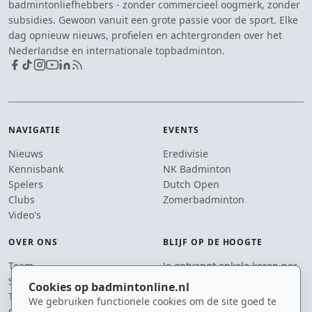
badmintonliefhebbers - zonder commercieel oogmerk, zonder
subsidies. Gewoon vanuit een grote passie voor de sport. Elke
dag opnieuw nieuws, profielen en achtergronden over het
Nederlandse en internationale topbadminton.
NAVIGATIE
EVENTS
Nieuws
Eredivisie
Kennisbank
NK Badminton
Spelers
Dutch Open
Clubs
Zomerbadminton
Video's
OVER ONS
BLIJF OP DE HOOGTE
Team
Je ontvangt enkele keren per
Supporters
jaar een e-mail met het
Cookies op badmintonline.nl
Tip de redactie
laatste badmintonnieuws.
We gebruiken functionele cookies om de site goed te
Contact