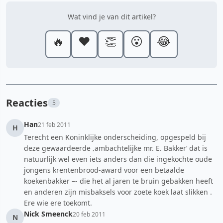
Wat vind je van dit artikel?
🔥
❤️
👏
😮
😂
Reacties
5
Han
21 feb 2011
H
Terecht een Koninklijke onderscheiding, opgespeld bij
deze gewaardeerde ‚ambachtelijke mr. E. Bakker‘ dat is
natuurlijk wel even iets anders dan die ingekochte oude
jongens krentenbrood-award voor een betaalde
koekenbakker –- die het al jaren te bruin gebakken heeft
en anderen zijn misbaksels voor zoete koek laat slikken .
Ere wie ere toekomt.
Nick Smeenck
20 feb 2011
N