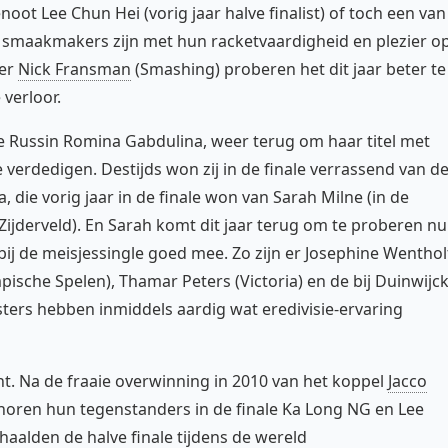
genoot Lee Chun Hei (vorig jaar halve finalist) of toch een van
jd smaakmakers zijn met hun racketvaardigheid en plezier o
ler
Nick Fransman
(Smashing) proberen het dit jaar beter te
 verloor.
de Russin Romina Gabdulina, weer terug om haar titel met
verdedigen. Destijds won zij in de finale verrassend van d
 die vorig jaar in de finale won van Sarah Milne (in de
Zijderveld). En Sarah komt dit jaar terug om te proberen nu
bij de meisjessingle goed mee. Zo zijn er Josephine Wenthol
pische Spelen), Thamar Peters (Victoria) en de bij Duinwijc
lsters hebben inmiddels aardig wat eredivisie-ervaring
t. Na de fraaie overwinning in 2010 van het koppel
Jacco
oren hun tegenstanders in de finale Ka Long NG en Lee
haalden de halve finale tijdens de wereld