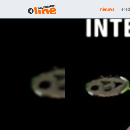
nieuws
ered