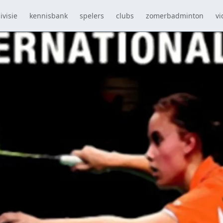
ivisie
kennisbank
spelers
clubs
zomerbadminton
vi