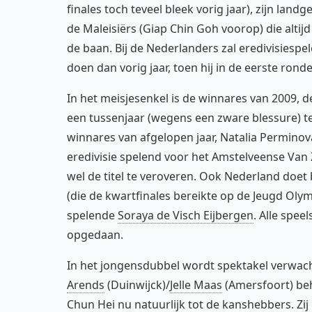
finales toch teveel bleek vorig jaar), zijn land
de Maleisiërs (Giap Chin Goh voorop) die alti
de baan. Bij de Nederlanders zal eredivisiespe
doen dan vorig jaar, toen hij in de eerste ronde
In het meisjesenkel is de winnares van 2009, 
een tussenjaar (wegens een zware blessure) te 
winnares van afgelopen jaar, Natalia Perminova,
eredivisie spelend voor het Amstelveense Van 
wel de titel te veroveren. Ook Nederland doet 
(die de kwartfinales bereikte op de Jeugd Olym
spelende
Soraya de Visch Eijbergen
. Alle spee
opgedaan.
In het jongensdubbel wordt spektakel verwach
Arends
(Duinwijck)/
Jelle Maas
(Amersfoort) beh
Chun Hei nu natuurlijk tot de kanshebbers. Zij 