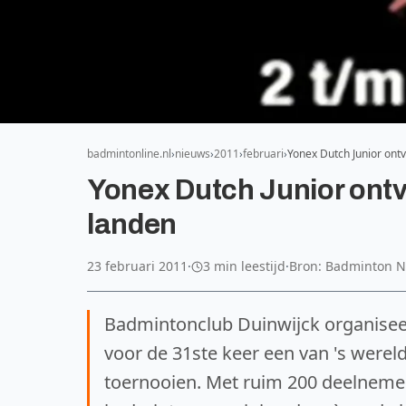
badmintonline.nl
nieuws
2011
februari
Yonex Dutch Junior ont
Yonex Dutch Junior ontv
landen
23 februari 2011
·
3 min leestijd
·
Bron: Badminton 
Badmintonclub Duinwijck organisee
voor de 31ste keer een van 's werel
toernooien. Met ruim 200 deelneme