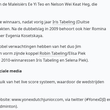
de Maleisiërs Ee Yi Teo en Nelson Wei Keat Heg, die
e winnaars, nadat vorig jaar
Iris Tabeling
(Duitse
akten. Na de dubbelslag in 2009 behoort ook hier Romina
ner Evgenia Kosetskaya.
bel verwachtingen hebben van het duo Jim
in vorm zijnde koppel
Robin Tabeling
/Elisa Piek
e 2010-winnaressen Iris Tabeling en Selena Piek).
ociale media
uik van het live score systeem, waardoor de wedstrijden
ebsite: www.yonexdutchjunior.com, via twitter (#YonexDJI) e
adminton).