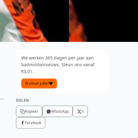
We werken 365 dagen per jaar aan
badmintonnieuws. Steun ons vanaf
€0,01.
Ik steun jullie!
DELEN
Kopieer
WhatsApp
X
Facebook