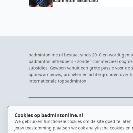
Badminton Nederland
badmintonline.nl bestaat sinds 2010 en wordt gema
badmintonliefhebbers - zonder commercieel oogme
subsidies. Gewoon vanuit een grote passie voor de s
opnieuw nieuws, profielen en achtergronden over 
internationale topbadminton.
NAVIGATIE
EVENTS
Cookies op badmintonline.nl
Nieuws
Eredivisie
We gebruiken functionele cookies om de site goed te laten
Kennisbank
NK Badmin
jouw toestemming plaatsen we ook analytische cookies en 
Spelers
Dutch Ope