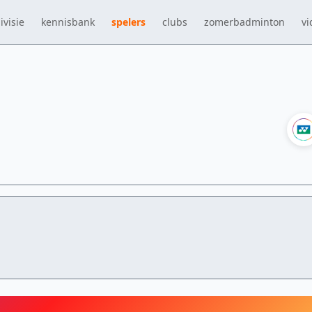
ivisie
kennisbank
spelers
clubs
zomerbadminton
vi