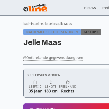
nieuws
ered
badmintonline.nl
spelers
Jelle Maas
NATIONALE SELECTIE SENIOREN
GESTOPT
Jelle Maas
Ontbrekende gegevens doorgeven
SPELERSKENMERKEN
LEEFTIJD
LENGTE
SPEELHAND
35 jaar
183 cm
Rechts