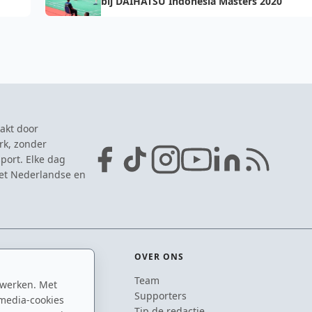
bij DAIHATSU Indonesia Masters 2020
akt door
rk, zonder
port. Elke dag
het Nederlandse en
OVER ONS
Team
 werken. Met
ton
Supporters
media-cookies
n
Tip de redactie