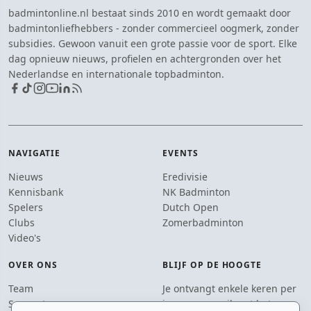
badmintonline.nl bestaat sinds 2010 en wordt gemaakt door
badmintonliefhebbers - zonder commercieel oogmerk, zonder
subsidies. Gewoon vanuit een grote passie voor de sport. Elke
dag opnieuw nieuws, profielen en achtergronden over het
Nederlandse en internationale topbadminton.
NAVIGATIE
EVENTS
Nieuws
Eredivisie
Kennisbank
NK Badminton
Spelers
Dutch Open
Clubs
Zomerbadminton
Video's
OVER ONS
BLIJF OP DE HOOGTE
Team
Je ontvangt enkele keren per
Supporters
jaar een e-mail met het