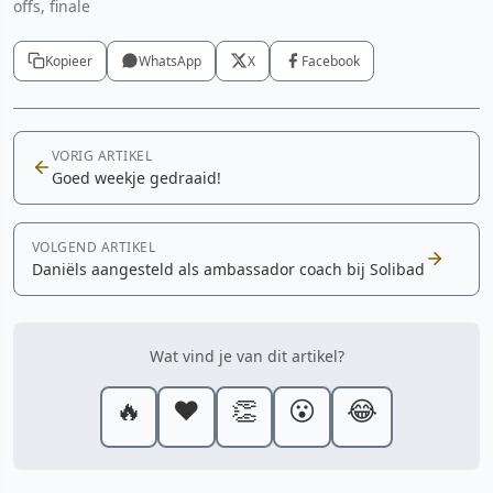
offs, finale
Kopieer
WhatsApp
X
Facebook
VORIG ARTIKEL
Goed weekje gedraaid!
VOLGEND ARTIKEL
Daniëls aangesteld als ambassador coach bij Solibad
Wat vind je van dit artikel?
🔥
❤️
👏
😮
😂