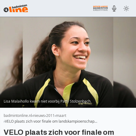
Lisa Malaihollo kwam niet voorbij Patty Stolzenbach.
badmintonline.nl
nieuws
2011
maart
VELO plaats zich voor finale om landskampioenschap…
VELO plaats zich voor finale om