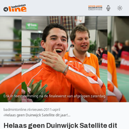
Erik in feeststemming na de finalewinst van afgelopen zaterdag.
badmintonline.nl
nieuws
2011
april
Helaas geen Duinwijck Satellite dit jaar!…
Helaas geen Duinwijck Satellite dit