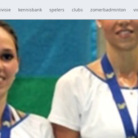
ivisie
kennisbank
spelers
clubs
zomerbadminton
vi