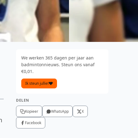
We werken 365 dagen per jaar aan
badmintonnieuws. Steun ons vanaf
€0,01.
Ik steun jullie!
DELEN
Kopieer
WhatsApp
X
n
Facebook