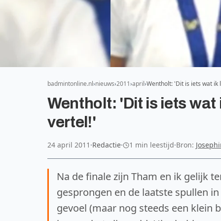
badmintonline.nl
nieuws
2011
april
Wentholt: 'Dit is iets wat i
Wentholt: 'Dit is iets wat
vertel!'
24 april 2011
·
Redactie
·
1 min leestijd
·
Bron:
Josephi
Na de finale zijn Tham en ik gelijk
gesprongen en de laatste spullen in
gevoel (maar nog steeds een klein be