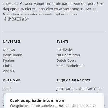
subsidies. Gewoon vanuit een grote passie voor de sport. Elke
dag opnieuw nieuws, profielen en achtergronden over het
Nederlandse en internationale topbadminton.
NAVIGATIE
EVENTS
Nieuws
Eredivisie
Kennisbank
NK Badminton
Spelers
Dutch Open
Clubs
Zomerbadminton
Video's
OVER ONS
BLIJF OP DE HOOGTE
Team
Je ontvangt enkele keren per
Supporters
jaar een e-mail met het
Tip de redactie
laatste badmintonnieuws.
Cookies op badmintonline.nl
Contact
We gebruiken functionele cookies om de site goed te
E-mailadres